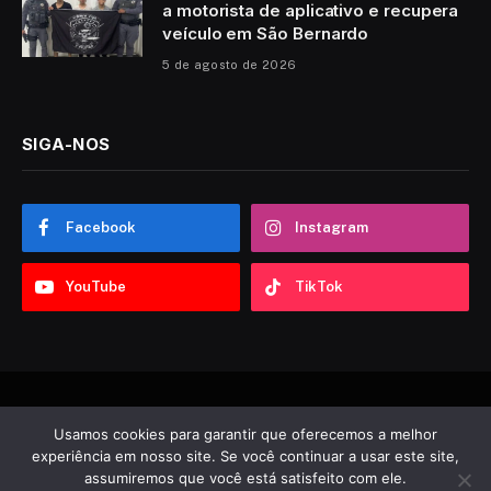
a motorista de aplicativo e recupera
veículo em São Bernardo
5 de agosto de 2026
SIGA-NOS
Facebook
Instagram
YouTube
TikTok
© 2026 Sobre ABC. Desenvolvido por
Tooncadilhos
.
Usamos cookies para garantir que oferecemos a melhor
experiência em nosso site. Se você continuar a usar este site,
Notícias
Política
Esportes
Entretenimento
Vídeos
assumiremos que você está satisfeito com ele.