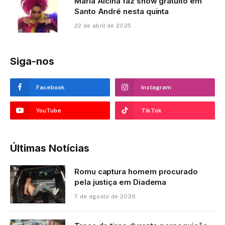
Maria Alcina faz show gratuito em
Santo André nesta quinta
22 de abril de 2025
Siga-nos
Facebook
Instagram
YouTube
TikTok
Últimas Notícias
Romu captura homem procurado
pela justiça em Diadema
7 de agosto de 2026