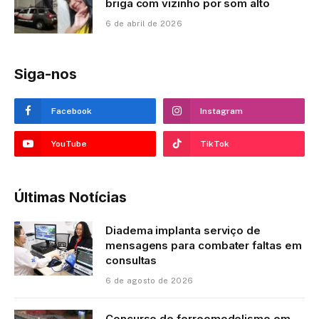
briga com vizinho por som alto
6 de abril de 2026
Siga-nos
Facebook
Instagram
YouTube
TikTok
Últimas Notícias
Diadema implanta serviço de
mensagens para combater faltas em
consultas
6 de agosto de 2026
Concurso de ferreomodelismo em