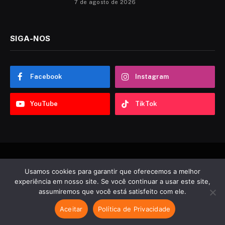
7 de agosto de 2026
SIGA-NOS
Facebook
Instagram
YouTube
TikTok
© 2026 Sobre ABC. Desenvolvido por
Tooncadilhos
.
Usamos cookies para garantir que oferecemos a melhor
experiência em nosso site. Se você continuar a usar este site,
Notícias
Política
Esportes
Entretenimento
Vídeos
assumiremos que você está satisfeito com ele.
Contato
Aceitar
Política de Privacidade