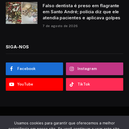
Falso dentista é preso em flagrante
em Santo André; polícia diz que ele
atendia pacientes e aplicava golpes
7 de agosto de 2026
SIGA-NOS
Facebook
Instagram
YouTube
TikTok
© 2026 Sobre ABC. Desenvolvido por
Tooncadilhos
.
Usamos cookies para garantir que oferecemos a melhor
experiência em nosso site. Se você continuar a usar este site,