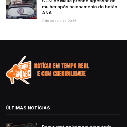
GCM de Mauá prende agressor de
mulher após acionamento do botão
ANA
7 de agosto de 2026
ÚLTIMAS NOTÍCIAS
Romu captura homem procurado