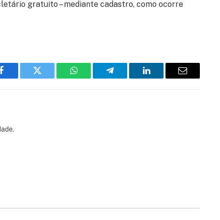
cletário gratuito – mediante cadastro, como ocorre
Facebook
Twitter
WhatsApp
Telegram
LinkedIn
Email
dade.