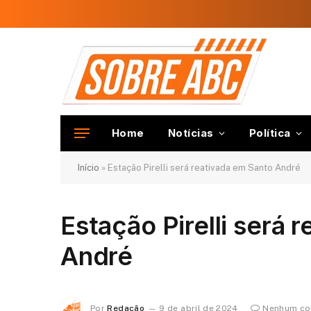
Home
Notícias
Política
Início
»
Estação Pirelli será reativada em Santo André
Estação Pirelli será 
André
Por
Redação
9 de abril de 2024
Nenhum co