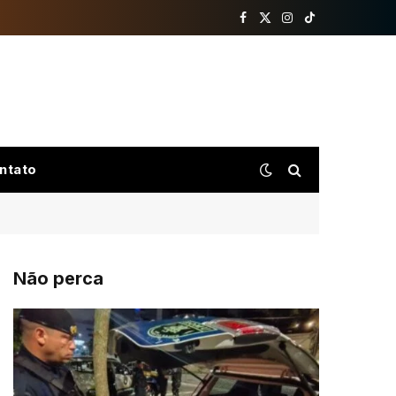
Facebook
X
Instagram
TikTok
(Twitter)
ntato
Não perca