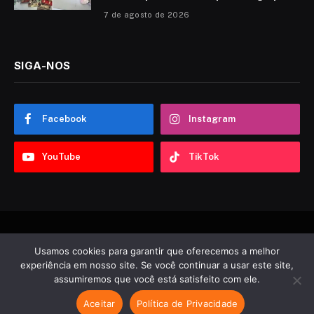
7 de agosto de 2026
SIGA-NOS
Facebook
Instagram
YouTube
TikTok
© 2026 Sobre ABC. Desenvolvido por
Tooncadilhos
.
Usamos cookies para garantir que oferecemos a melhor
experiência em nosso site. Se você continuar a usar este site,
Notícias
Política
Esportes
Entretenimento
Vídeos
assumiremos que você está satisfeito com ele.
Contato
Aceitar
Política de Privacidade