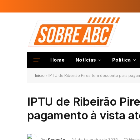
Home
Notícias
Política
Início
»
IPTU de Ribeirão Pires tem desconto para pagam
IPTU de Ribeirão Pir
pagamento à vista a
Por
Redação
24 de fevereiro de 2025
Nenh