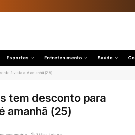
Esportes
Entretenimento
Saúde
Co
ento à vista até amanhã (25)
es tem desconto para
té amanhã (25)
um comentário
2 Mins Leitura