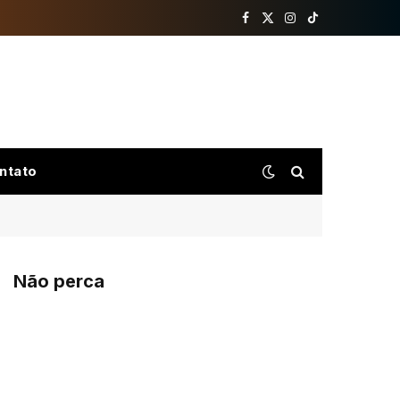
Facebook
X
Instagram
TikTok
(Twitter)
ntato
Não perca