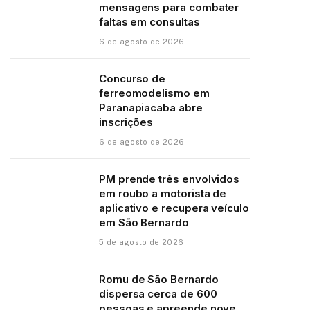
mensagens para combater
faltas em consultas
6 de agosto de 2026
Concurso de
ferreomodelismo em
Paranapiacaba abre
inscrições
6 de agosto de 2026
PM prende três envolvidos
em roubo a motorista de
aplicativo e recupera veículo
em São Bernardo
5 de agosto de 2026
Romu de São Bernardo
dispersa cerca de 600
pessoas e apreende nove