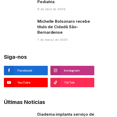
Pediatria
8 de abril de 2026
Michelle Bolsonaro recebe
título de Cidadã São-
Bernardense
7 de março de 2025
Siga-nos
Facebook
Instagram
YouTube
TikTok
Últimas Notícias
Diadema implanta serviço de