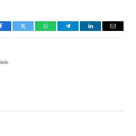
Facebook
Twitter
WhatsApp
Telegram
LinkedIn
Email
dade.