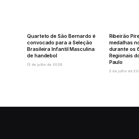
Quarteto de São Bernardo é
Ribeirão Pir
convocado para a Seleção
medalhas n
Brasileira Infantil Masculina
durante os 
de handebol
Regionais d
Paulo
13 de julho de 2026
2 de julho de 2