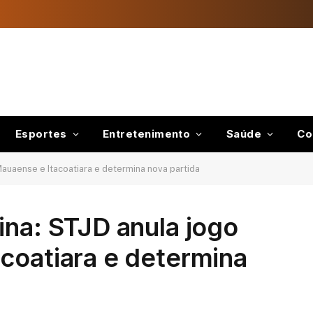
Esportes
Entretenimento
Saúde
Co
Mauaense e Itacoatiara e determina nova partida
ina: STJD anula jogo
coatiara e determina