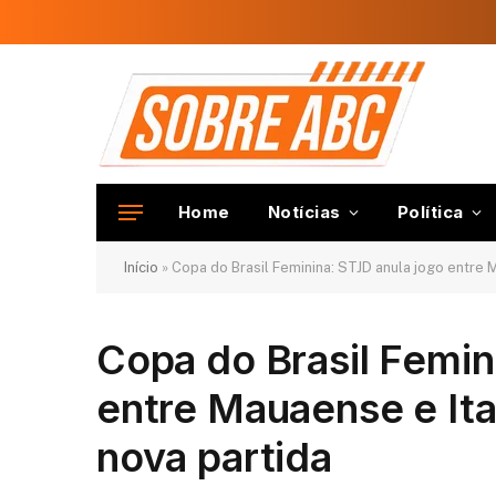
Home
Notícias
Política
Início
»
Copa do Brasil Feminina: STJD anula jogo entre 
Copa do Brasil Femin
entre Mauaense e Ita
nova partida