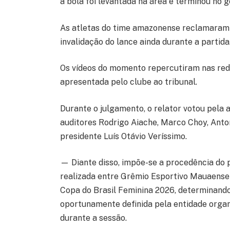
a bola foi levantada na área e terminou no go
As atletas do time amazonense reclamaram
invalidação do lance ainda durante a partida
Os vídeos do momento repercutiram nas red
apresentada pelo clube ao tribunal.
Durante o julgamento, o relator votou pela
auditores Rodrigo Aiache, Marco Choy, Anton
presidente Luís Otávio Veríssimo.
— Diante disso, impõe-se a procedência do p
realizada entre Grêmio Esportivo Mauaense-
Copa do Brasil Feminina 2026, determinando
oportunamente definida pela entidade organ
durante a sessão.