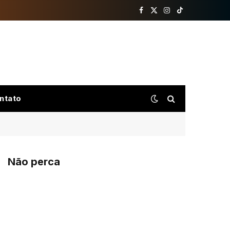
Facebook
X
Instagram
TikTok
(Twitter)
ntato
Não perca