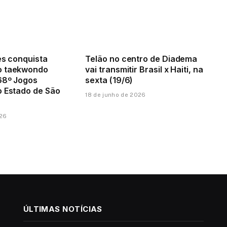
es conquista
Telão no centro de Diadema
o taekwondo
vai transmitir Brasil x Haiti, na
68º Jogos
sexta (19/6)
o Estado de São
18 de junho de 2026
026
ÚLTIMAS NOTÍCIAS