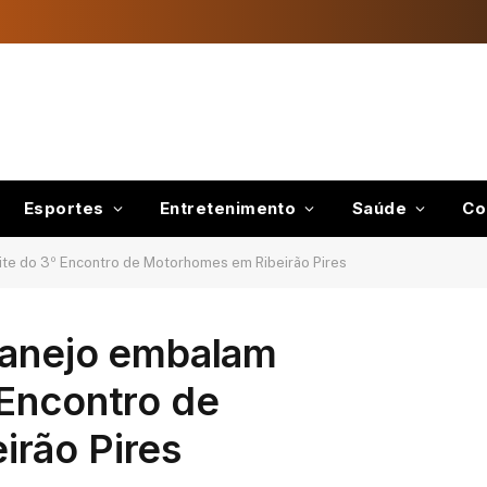
Esportes
Entretenimento
Saúde
Co
te do 3º Encontro de Motorhomes em Ribeirão Pires
tanejo embalam
 Encontro de
rão Pires