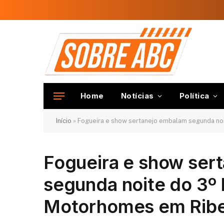
Home
Notícias
Política
Início
»
Fogueira e show sertanejo embalam segunda noi
Fogueira e show ser
segunda noite do 3º
Motorhomes em Ribei