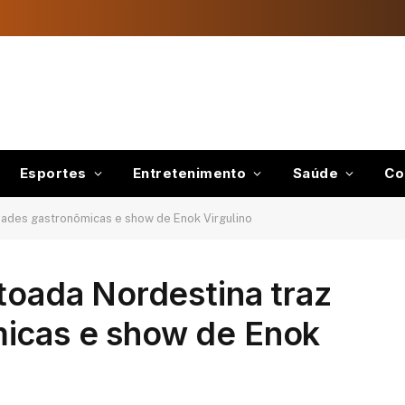
Esportes
Entretenimento
Saúde
Co
idades gastronômicas e show de Enok Virgulino
ntoada Nordestina traz
icas e show de Enok