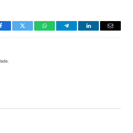
Facebook
Twitter
WhatsApp
Telegram
LinkedIn
Email
dade.