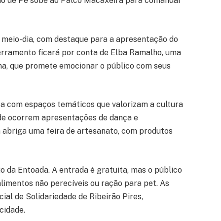
icho de Pé sobe ao Palco Macaxeira para comandar
o meio-dia, com destaque para a apresentação do
cerramento ficará por conta de Elba Ramalho, uma
na, que promete emocionar o público com seus
nta com espaços temáticos que valorizam a cultura
nde ocorrem apresentações de dança e
 abriga uma feira de artesanato, com produtos
io da Entoada. A entrada é gratuita, mas o público
alimentos não perecíveis ou ração para pet. As
al de Solidariedade de Ribeirão Pires,
cidade.