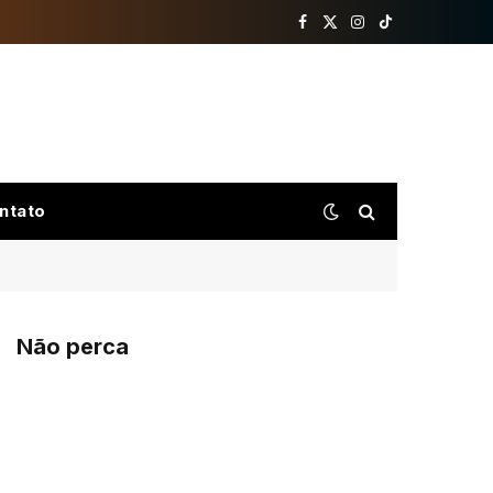
Facebook
X
Instagram
TikTok
(Twitter)
ntato
Não perca