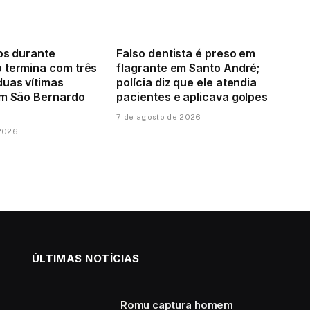
os durante
Falso dentista é preso em
 termina com três
flagrante em Santo André;
duas vítimas
polícia diz que ele atendia
em São Bernardo
pacientes e aplicava golpes
7 de agosto de 2026
 2026
ÚLTIMAS NOTÍCIAS
Romu captura homem