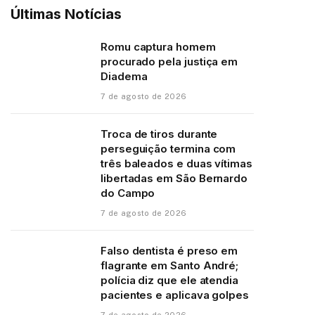
Últimas Notícias
Romu captura homem
procurado pela justiça em
Diadema
7 de agosto de 2026
Troca de tiros durante
perseguição termina com
três baleados e duas vítimas
libertadas em São Bernardo
do Campo
7 de agosto de 2026
Falso dentista é preso em
flagrante em Santo André;
polícia diz que ele atendia
pacientes e aplicava golpes
7 de agosto de 2026