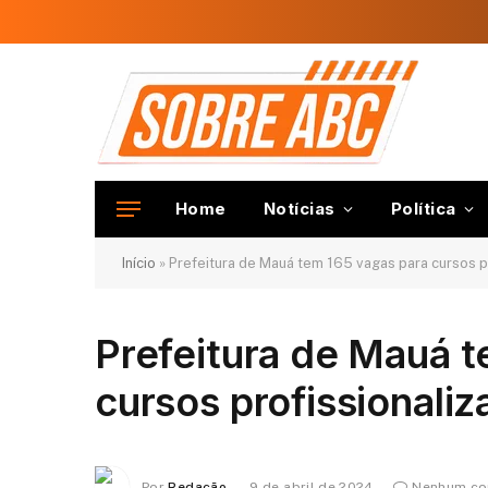
Home
Notícias
Política
Início
»
Prefeitura de Mauá tem 165 vagas para cursos pr
Prefeitura de Mauá t
cursos profissionaliz
Por
Redação
9 de abril de 2024
Nenhum co