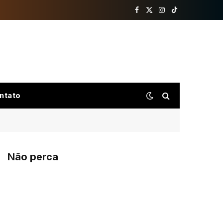
Facebook
X
Instagram
TikTok
(Twitter)
ntato
Não perca