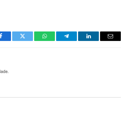
Facebook
Twitter
WhatsApp
Telegram
LinkedIn
Email
dade.