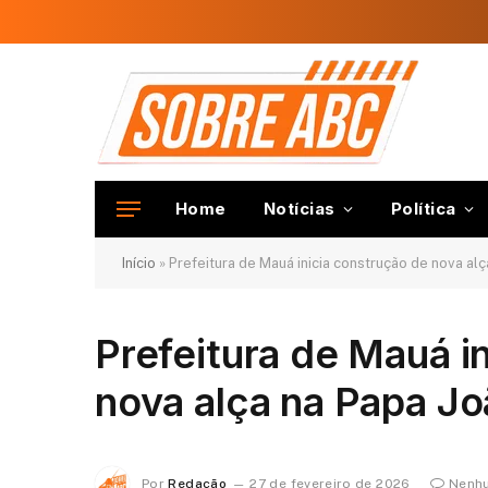
Home
Notícias
Política
Início
»
Prefeitura de Mauá inicia construção de nova alç
Prefeitura de Mauá i
nova alça na Papa Jo
Por
Redação
27 de fevereiro de 2026
Nenh