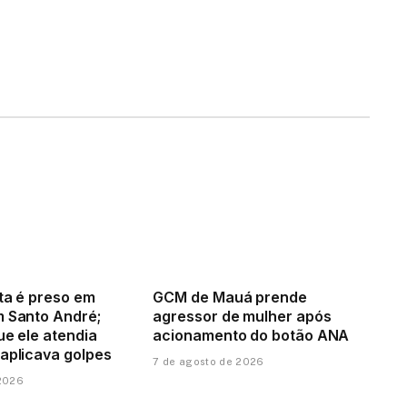
sta é preso em
GCM de Mauá prende
m Santo André;
agressor de mulher após
que ele atendia
acionamento do botão ANA
 aplicava golpes
7 de agosto de 2026
 2026