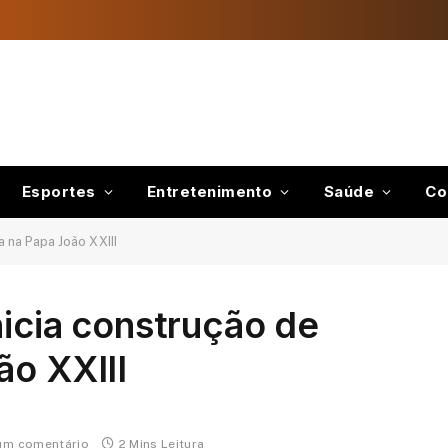
Esportes
Entretenimento
Saúde
Co
a na Papa João XXIII
nicia construção de
ão XXIII
um comentário
2 Mins Leitura