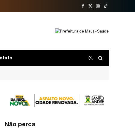
Facebook
X
Instagram
TikTok
(Twitter)
ntato
Não perca