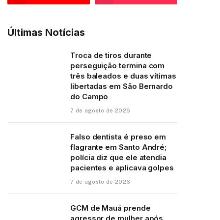
Últimas Notícias
Troca de tiros durante
perseguição termina com
três baleados e duas vítimas
libertadas em São Bernardo
do Campo
7 de agosto de 2026
Falso dentista é preso em
flagrante em Santo André;
polícia diz que ele atendia
pacientes e aplicava golpes
7 de agosto de 2026
GCM de Mauá prende
agressor de mulher após