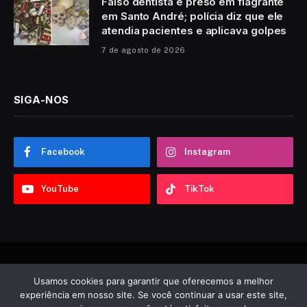
Falso dentista é preso em flagrante
em Santo André; polícia diz que ele
atendia pacientes e aplicava golpes
7 de agosto de 2026
SIGA-NOS
Facebook
Instagram
YouTube
TikTok
© 2026 Sobre ABC. Desenvolvido por
Tooncadilhos
.
Usamos cookies para garantir que oferecemos a melhor
experiência em nosso site. Se você continuar a usar este site,
Notícias
Política
Esportes
Entretenimento
Vídeos