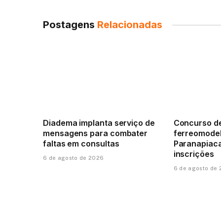
Postagens
Relacionadas
Diadema implanta serviço de
Concurso d
mensagens para combater
ferreomode
faltas em consultas
Paranapiac
inscrições
6 de agosto de 2026
6 de agosto de