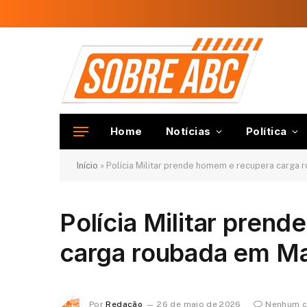
Home
Notícias
Política
Início
»
Polícia Militar prende homem e recupera carga
Polícia Militar pren
carga roubada em M
Por
Redação
26 de maio de 2026
Nenhum c