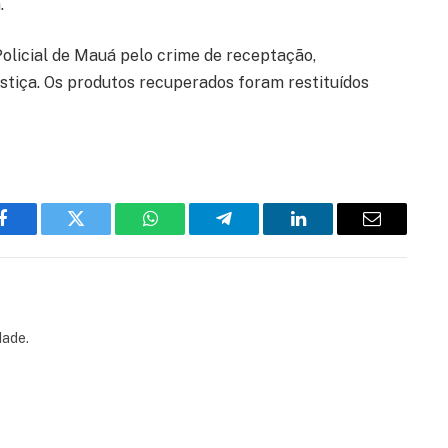
.
 Policial de Mauá pelo crime de receptação,
stiça. Os produtos recuperados foram restituídos
Facebook
Twitter
WhatsApp
Telegram
LinkedIn
Email
dade.