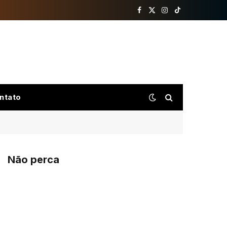
Facebook
X
Instagram
TikTok
(Twitter)
ntato
Não perca