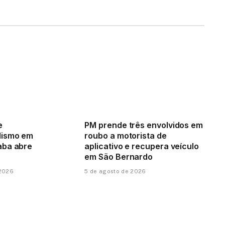
e
PM prende três envolvidos em
lismo em
roubo a motorista de
aba abre
aplicativo e recupera veículo
em São Bernardo
 2026
5 de agosto de 2026