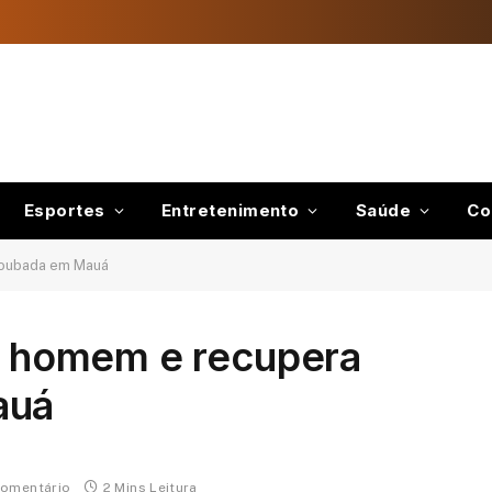
Esportes
Entretenimento
Saúde
Co
 roubada em Mauá
de homem e recupera
auá
omentário
2 Mins Leitura