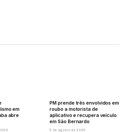
e
PM prende três envolvidos em
lismo em
roubo a motorista de
aba abre
aplicativo e recupera veículo
em São Bernardo
 2026
5 de agosto de 2026