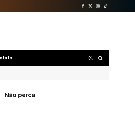
Facebook
X
Instagram
TikTok
(Twitter)
ntato
Não perca