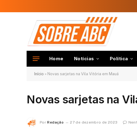
Home
Notícias
Política
Início
»
Novas sarjetas na Vila Vitória em Mauá
Novas sarjetas na Vi
Por
Redação
27 de dezembro de 2023
Nen