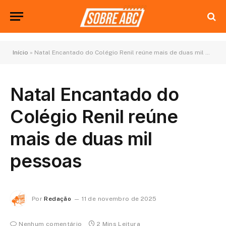
Início
»
Natal Encantado do Colégio Renil reúne mais de duas mil pessoas
Natal Encantado do
Colégio Renil reúne
mais de duas mil
pessoas
Por
Redação
11 de novembro de 2025
Nenhum comentário
2 Mins Leitura