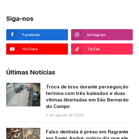
Siga-nos
Facebook
Instagram
YouTube
TikTok
Últimas Notícias
Troca de tiros durante perseguição
termina com três baleados e duas
vítimas libertadas em São Bernardo
do Campo
7 de agosto de 2026
Falso dentista é preso em flagrante
em Santo André; polícia diz que ele