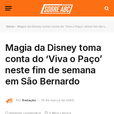
Início
»
Magia da Disney toma conta do ‘Viva o Paço’ neste fim de semana em São Bernardo
Magia da Disney toma
conta do ‘Viva o Paço’
neste fim de semana
em São Bernardo
Por
Redação
15 de março de 2025
Nenhum comentário
3 Mins Leitura