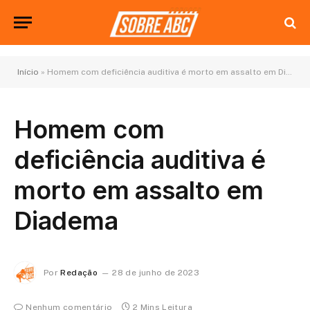
Início
»
Homem com deficiência auditiva é morto em assalto em Diadema
Homem com
deficiência auditiva é
morto em assalto em
Diadema
Por
Redação
28 de junho de 2023
Nenhum comentário
2 Mins Leitura