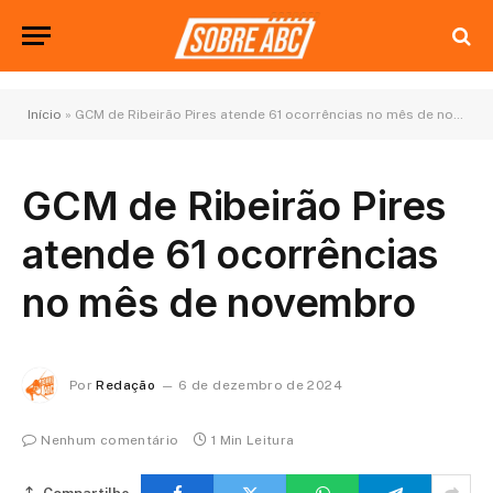
Início
»
GCM de Ribeirão Pires atende 61 ocorrências no mês de novembro
GCM de Ribeirão Pires
atende 61 ocorrências
no mês de novembro
Por
Redação
6 de dezembro de 2024
Nenhum comentário
1 Min Leitura