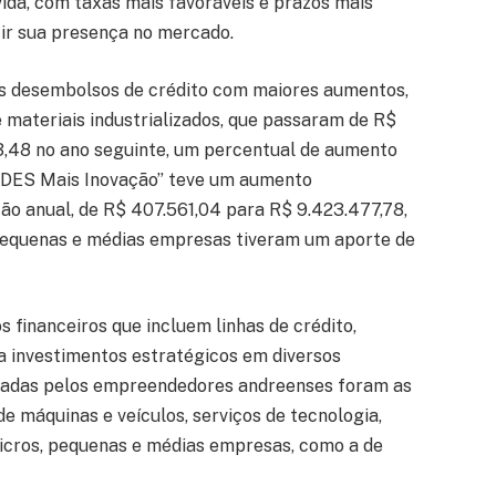
ida, com taxas mais favoráveis e prazos mais
tir sua presença no mercado.
s desembolsos de crédito com maiores aumentos,
 materiais industrializados, que passaram de R$
,48 no ano seguinte, um percentual de aumento
BNDES Mais Inovação” teve um aumento
ão anual, de R$ 407.561,04 para R$ 9.423.477,78,
pequenas e médias empresas tiveram um aporte de
financeiros que incluem linhas de crédito,
a investimentos estratégicos em diversos
uradas pelos empreendedores andreenses foram as
de máquinas e veículos, serviços de tecnologia,
icros, pequenas e médias empresas, como a de