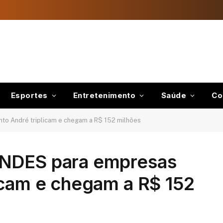
Esportes
Entretenimento
Saúde
Co
to André triplicam e chegam a R$ 152 milhões
BNDES para empresas
icam e chegam a R$ 152