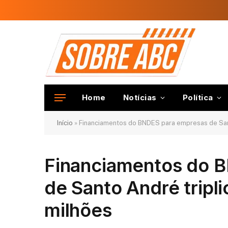
Home
Notícias
Política
Início
»
Financiamentos do BNDES para empresas de San
Financiamentos do 
de Santo André tripl
milhões