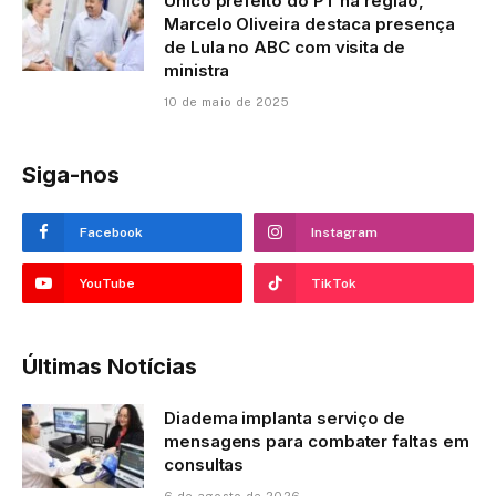
Único prefeito do PT na região,
Marcelo Oliveira destaca presença
de Lula no ABC com visita de
ministra
10 de maio de 2025
Siga-nos
Facebook
Instagram
YouTube
TikTok
Últimas Notícias
Diadema implanta serviço de
mensagens para combater faltas em
consultas
6 de agosto de 2026