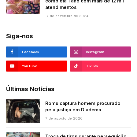
completa 1 ano com mais de 12 mil
atendimentos
17 de dezembro de 2024
Siga-nos
Facebook
Instagram
YouTube
TikTok
Últimas Notícias
Romu captura homem procurado
pela justiça em Diadema
7 de agosto de 2026
Troca de tiros durante perseguição