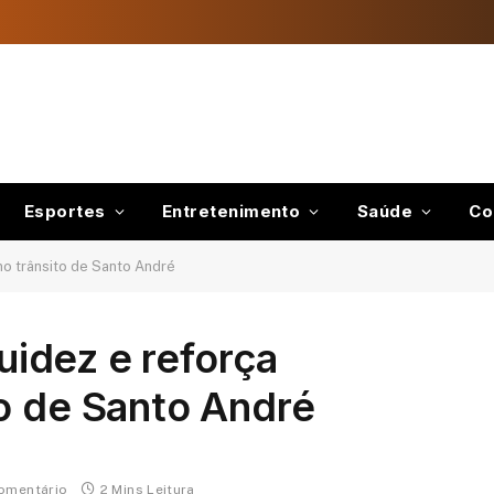
Esportes
Entretenimento
Saúde
Co
 no trânsito de Santo André
luidez e reforça
o de Santo André
omentário
2 Mins Leitura