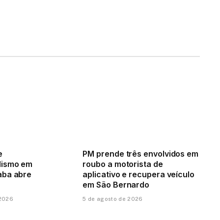
e
PM prende três envolvidos em
lismo em
roubo a motorista de
aba abre
aplicativo e recupera veículo
em São Bernardo
 2026
5 de agosto de 2026