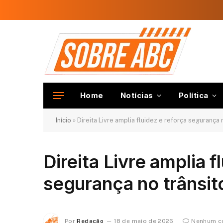
Home
Notícias
Política
Início
»
Direita Livre amplia fluidez e reforça segurança
Direita Livre amplia f
segurança no trânsit
Por
Redação
18 de maio de 2026
Nenhum c