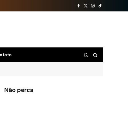
Facebook
X
Instagram
TikTok
(Twitter)
ntato
Não perca