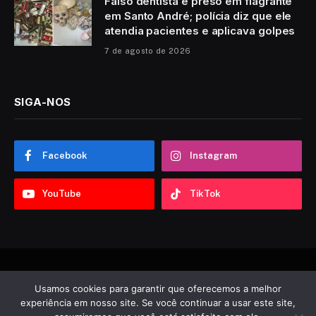
Falso dentista é preso em flagrante
em Santo André; polícia diz que ele
atendia pacientes e aplicava golpes
7 de agosto de 2026
SIGA-NOS
Facebook
Instagram
YouTube
TikTok
© 2026 Sobre ABC. Desenvolvido por
Tooncadilhos
.
Usamos cookies para garantir que oferecemos a melhor
experiência em nosso site. Se você continuar a usar este site,
Notícias
Política
Esportes
Entretenimento
Vídeos