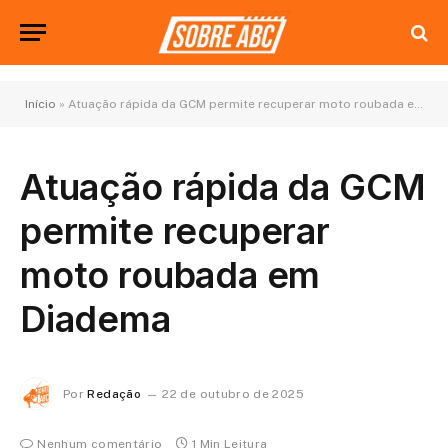
Início
»
Atuação rápida da GCM permite recuperar moto roubada em Diadema
Atuação rápida da GCM
permite recuperar
moto roubada em
Diadema
Por
Redação
22 de outubro de 2025
Nenhum comentário
1 Min Leitura